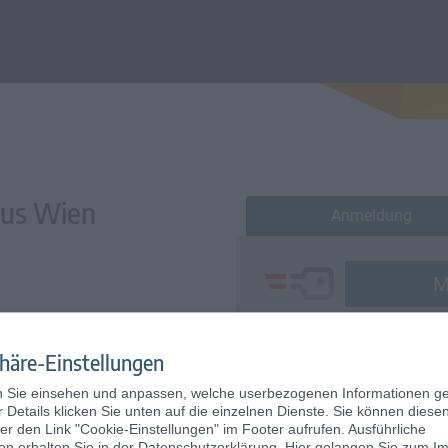
pus Wien
Anmeldung
M
häre-Einstellungen
Anmeldung ohne ID Au
n Sie einsehen und anpassen, welche userbezogenen Informationen ge
 Details klicken Sie unten auf die einzelnen Dienste. Sie können diese
Benutzer*innenname
ber den Link "Cookie-Einstellungen" im Footer aufrufen.
Ausführliche
en erhalten Sie in der
Datenschutzerklärung
. Hier gelangen Sie zum
I