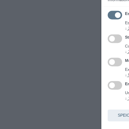
Es
Es
↓
St
Co
↓
M
Ex
↓
E
Un
↓
SPEI