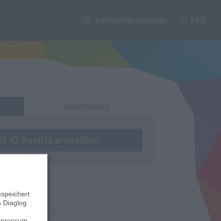
Barrierefrei studieren
FAQ
Registrierung
it ID Austria anmelden
stria
speichert
n Diaglog
mpressum
.