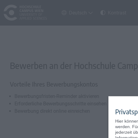
Deutsch
Kontrast
Bewerben an der Hochschule Cam
Vorteile Ihres Bewerbungskontos
Bewerbungsfristen-Reminder aktivieren
Erforderliche Bewerbungsschritte einsehen
Privatsp
Bewerbung direkt online einreichen
Hier könne
werden. Für
jederzeit ü
Information