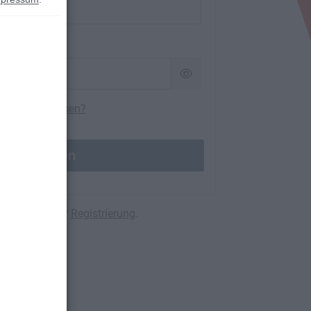
swort vergessen?
Anmelden
to? Weiter zur
Registrierung
.