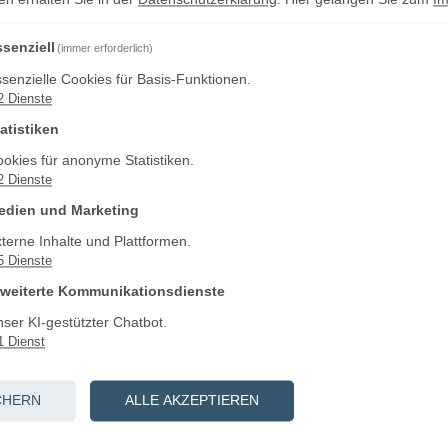
senziell
(immer erforderlich)
Passwort
senzielle Cookies für Basis-Funktionen.
2
Dienste
atistiken
Pas
okies für anonyme Statistiken.
2
Dienste
edien und Marketing
terne Inhalte und Plattformen.
5
Dienste
rweiterte Kommunikationsdienste
Noch kein Kon
ser KI-gestützter Chatbot.
1
Dienst
CHERN
ALLE AKZEPTIEREN