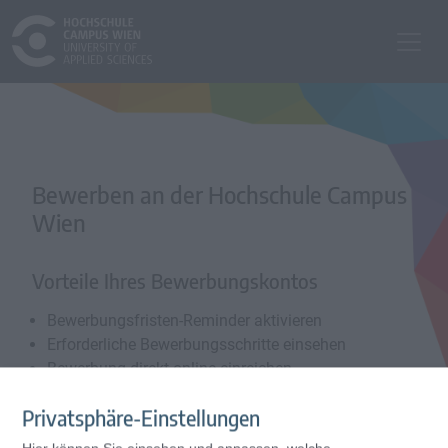
Bewerben an der Hochschule Campus
Wien
Vorteile Ihres Bewerbungskontos
Bewerbungsfristen-Reminder aktivieren
Erforderliche Bewerbungsschritte einsehen
Bewerbung direkt online einreichen
Privatsphäre-Einstellungen