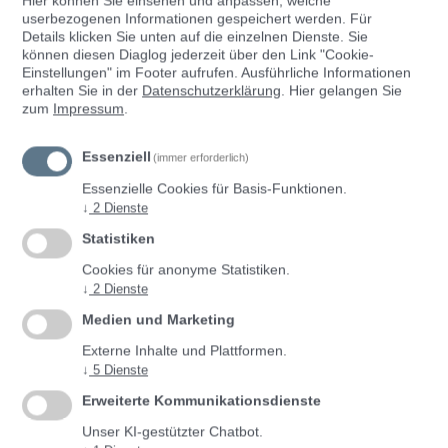
Hier können Sie einsehen und anpassen, welche
userbezogenen Informationen gespeichert werden. Für
Anmeldung
Registrierung
Details klicken Sie unten auf die einzelnen Dienste. Sie
können diesen Diaglog jederzeit über den Link "Cookie-
Einstellungen" im Footer aufrufen.
Ausführliche Informationen
Mit ID Austria anmelden
erhalten Sie in der
Datenschutzerklärung
. Hier gelangen Sie
zum
Impressum
.
Essenziell
(immer erforderlich)
Anmeldung ohne ID Austria
Essenzielle Cookies für Basis-Funktionen.
↓
2
Dienste
Benutzer*innenname
Statistiken
Cookies für anonyme Statistiken.
↓
2
Dienste
Passwort
Medien und Marketing
Externe Inhalte und Plattformen.
↓
5
Dienste
Erweiterte Kommunikationsdienste
Passwort vergessen?
Unser KI-gestützter Chatbot.