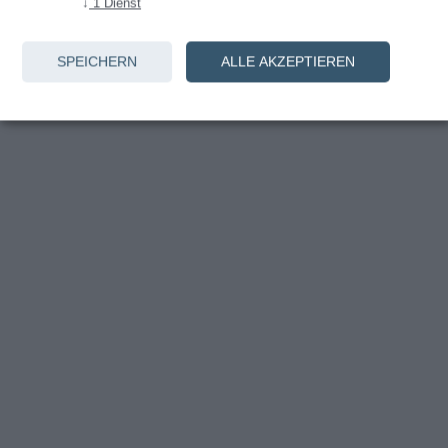
↓
1
Dienst
Anmelden
SPEICHERN
ALLE AKZEPTIEREN
Noch kein Konto? Weiter zur
Registrierung
.