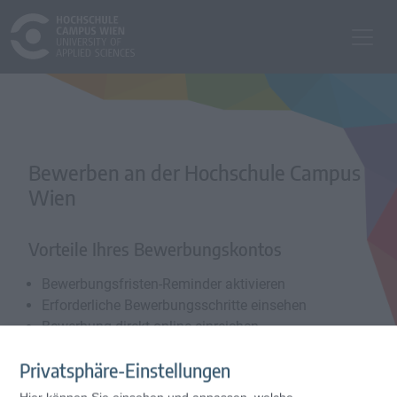
Bewerben an der Hochschule Campus
Wien
Vorteile Ihres Bewerbungskontos
Bewerbungsfristen-Reminder aktivieren
Erforderliche Bewerbungsschritte einsehen
Bewerbung direkt online einreichen
Privatsphäre-Einstellungen