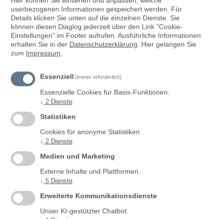
Hier können Sie einsehen und anpassen, welche
userbezogenen Informationen gespeichert werden. Für
Anmeldung
Registrierung
Details klicken Sie unten auf die einzelnen Dienste. Sie
können diesen Diaglog jederzeit über den Link "Cookie-
Einstellungen" im Footer aufrufen.
Ausführliche Informationen
Mit ID Austria anmelden
erhalten Sie in der
Datenschutzerklärung
. Hier gelangen Sie
zum
Impressum
.
Essenziell
(immer erforderlich)
Anmeldung ohne ID Austria
Essenzielle Cookies für Basis-Funktionen.
↓
2
Dienste
Benutzer*innenname
Statistiken
Cookies für anonyme Statistiken.
↓
2
Dienste
Passwort
Medien und Marketing
Externe Inhalte und Plattformen.
↓
5
Dienste
Erweiterte Kommunikationsdienste
Passwort vergessen?
Unser KI-gestützter Chatbot.