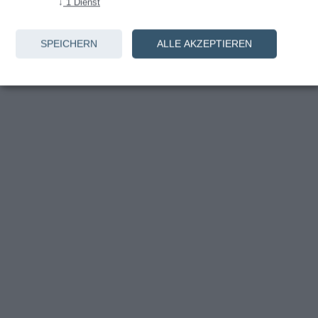
↓
1
Dienst
Anmelden
SPEICHERN
ALLE AKZEPTIEREN
Noch kein Konto? Weiter zur
Registrierung
.