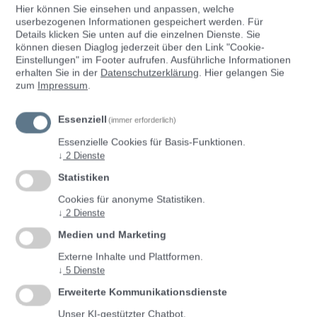
Hier können Sie einsehen und anpassen, welche
Anmeldung
Registrierung
userbezogenen Informationen gespeichert werden. Für
Details klicken Sie unten auf die einzelnen Dienste. Sie
können diesen Diaglog jederzeit über den Link "Cookie-
Einstellungen" im Footer aufrufen.
Ausführliche Informationen
Mit ID Austria anmelden
erhalten Sie in der
Datenschutzerklärung
. Hier gelangen Sie
zum
Impressum
.
Anmeldung ohne ID Austria
Essenziell
(immer erforderlich)
Essenzielle Cookies für Basis-Funktionen.
Benutzer*innenname
↓
2
Dienste
Statistiken
Cookies für anonyme Statistiken.
↓
2
Dienste
Passwort
Medien und Marketing
Externe Inhalte und Plattformen.
↓
5
Dienste
Passwort vergessen?
Erweiterte Kommunikationsdienste
Unser KI-gestützter Chatbot.