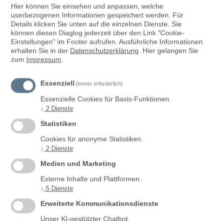
Hier können Sie einsehen und anpassen, welche
Anmeldung
Registrierung
userbezogenen Informationen gespeichert werden. Für
Details klicken Sie unten auf die einzelnen Dienste. Sie
können diesen Diaglog jederzeit über den Link "Cookie-
Einstellungen" im Footer aufrufen.
Ausführliche Informationen
Mit ID Austria anmelden
erhalten Sie in der
Datenschutzerklärung
. Hier gelangen Sie
zum
Impressum
.
Anmeldung ohne ID Austria
Essenziell
(immer erforderlich)
Essenzielle Cookies für Basis-Funktionen.
Benutzer*innenname
↓
2
Dienste
Statistiken
Cookies für anonyme Statistiken.
↓
2
Dienste
Passwort
Medien und Marketing
Externe Inhalte und Plattformen.
↓
5
Dienste
Passwort vergessen?
Erweiterte Kommunikationsdienste
Unser KI-gestützter Chatbot.