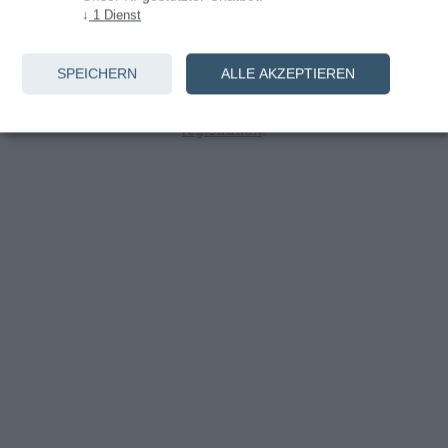
↓
1
Dienst
Anmelden
SPEICHERN
ALLE AKZEPTIEREN
You don't have an account yet? Continue with
registration
.